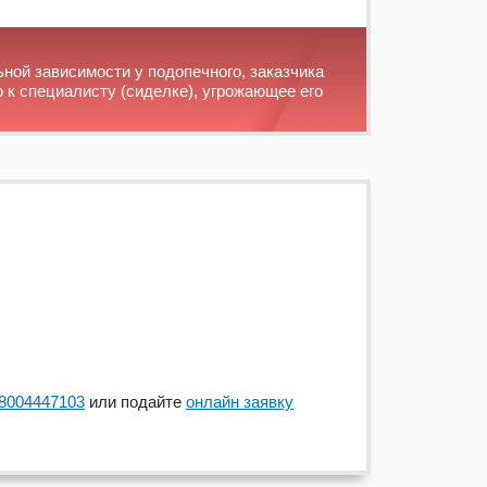
ьной зависимости у подопечного, заказчика
 к специалисту (сиделке), угрожающее его
8004447103
или подайте
онлайн заявку