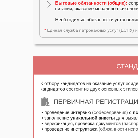
Бытовые обязанности (общие):
сопр
питания; оказание морально-психолог
Необходимые обязанности устанавлива
*
Единая служба патронажных услуг (ЕСПУ) не
СТАНД
К отбору кандидатов на оказание услуг «сид
кандидатов состоит из двух основных этапов
ПЕРВИЧНАЯ РЕГИСТРАЦ
• проведение интервью
(собеседования)
с
п
• заполнение
уникальной анкеты
для выявл
• верификация, проверка документов
(паспо
• проведение инструктажа
(обязанности испо