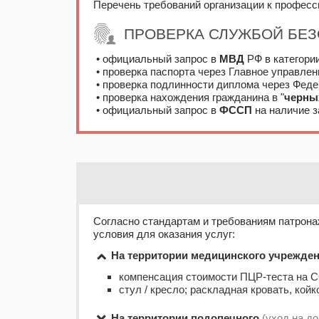
Перечень требований организации к профе
ПРОВЕРКА СЛУЖБОЙ БЕ
• официальный запрос в
МВД
РФ в категори
• проверка паспорта через Главное управле
• проверка подлинности диплома через Феде
• проверка нахождения гражданина в "
черны
• официальный запрос в
ФССП
на наличие з
Согласно стандартам и требованиям патрона
условия для оказания услуг:
На территории медицинского учрежде
компенсация стоимости ПЦР-теста на 
стул / кресло; раскладная кровать, ко
На территории подопечного
(уход на д