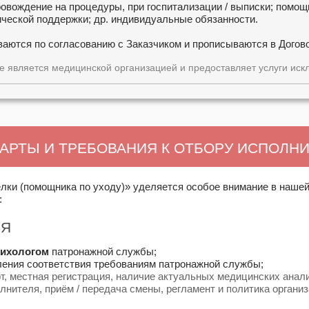
овождение на процедуры, при госпитализации / выписки; помощ
ической поддержки; др. индивидуальные обязанности.
ются по согласованию с Заказчиком и прописываются в Договор
 является медицинской организацией и предоставляет услуги искл
АРТЫ И ТРЕБОВАНИЯ К ОТБОРУ ИСПОЛН
елки (помощника по уходу)» уделяется особое внимание в наше
:
ИЯ
сихологом
патронажной службы;
ения соответствия требованиям патронажной службы;
рт, местная регистрация, наличие актуальных медицинских анал
лнителя, приём / передача смены, регламент и политика органи