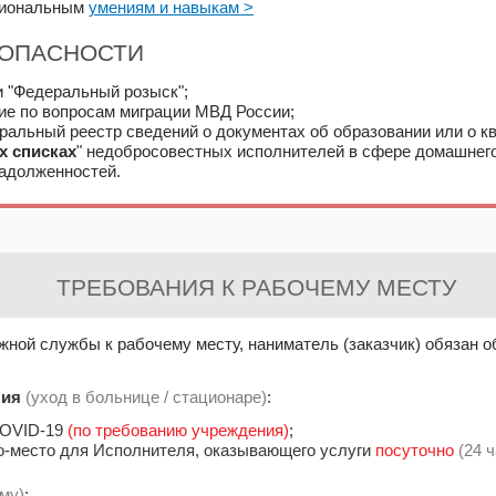
ссиональным
умениям и навыкам >
ЗОПАСНОСТИ
и "Федеральный розыск";
ние по вопросам миграции МВД России;
ральный реестр сведений о документах об образовании или о к
х списках
" недобросовестных исполнителей в сфере домашнего
адолженностей.
ТРЕБОВАНИЯ К РАБОЧЕМУ МЕСТУ
жной службы к рабочему месту, наниматель (заказчик) обязан 
ния
(
уход в больнице / стационаре
)
:
COVID-19
(по требованию учреждения)
;
йко-место для Исполнителя, оказывающего услуги
посуточно
(24 
ому)
: