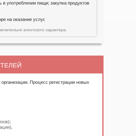
ь в употреблении пищи; закупка продуктов
е на оказание услуг.
ючительно агентского характера.
ИТЕЛЕЙ
й организации. Процесс регистрации новых
изов)
;
зации)
.