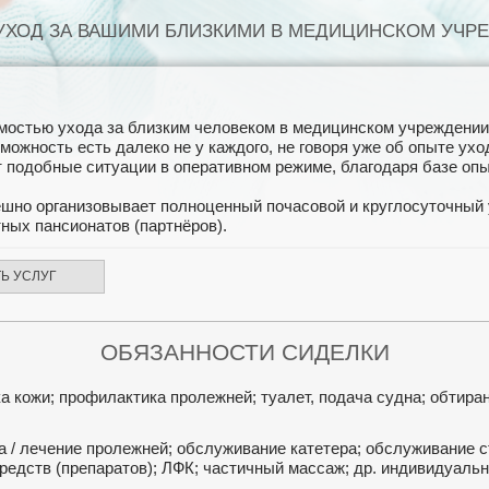
УХОД ЗА ВАШИМИ БЛИЗКИМИ В МЕДИЦИНСКОМ УЧР
остью ухода за близким человеком в медицинском учреждении з
можность есть далеко не у каждого, не говоря уже об опыте ух
подобные ситуации в оперативном режиме, благодаря базе опы
ешно организовывает полноценный почасовой и круглосуточный 
тных пансионатов (партнёров).
Ь УСЛУГ
ОБЯЗАННОСТИ СИДЕЛКИ
а кожи; профилактика пролежней; туалет, подача судна; обтира
 / лечение пролежней; обслуживание катетера; обслуживание ст
редств (препаратов); ЛФК; частичный массаж; др. индивидуаль